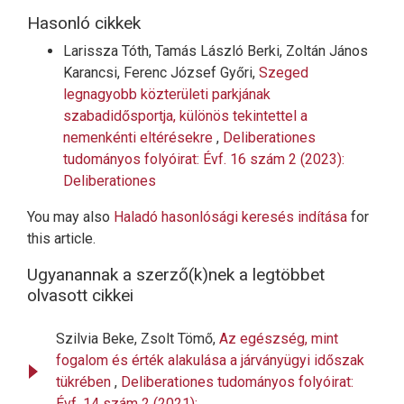
Hasonló cikkek
Larissza Tóth, Tamás László Berki, Zoltán János
Karancsi, Ferenc József Győri,
Szeged
legnagyobb közterületi parkjának
szabadidősportja, különös tekintettel a
nemenkénti eltérésekre
,
Deliberationes
tudományos folyóirat: Évf. 16 szám 2 (2023):
Deliberationes
You may also
Haladó hasonlósági keresés indítása
for
this article.
Ugyanannak a szerző(k)nek a legtöbbet
olvasott cikkei
Szilvia Beke, Zsolt Tömő,
Az egészség, mint
fogalom és érték alakulása a járványügyi időszak
tükrében
,
Deliberationes tudományos folyóirat:
Évf. 14 szám 2 (2021):