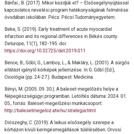
Bánfai , B. (2017). Mikor kezdjük el? – Elsősegélynyújtással
kapcsolatos nevelési program hatékonyságának felmérése
óvodában iskolában. Pécs: Pécsi Tudományegyetem.
Beke, S. (2019). Early treatment of acute myocardial
infarction and its regional differences in Békés county.
Deturope, 11(1), 182-195. doi:
https://doi.org/10.32725/det.2019.011
Bence, B., Gőbl, G., Lamboy, L., & Makláry, L. (2001). A sürgős
ellátást igénylő kórképek jellemzése. In G. Gőbl (Ed.),
Oxiológia (pp. 24-27.). Budapest: Medicina.
Bényi, M. (2005. 09. 30.). A baleset-megelőzés helye a
Népegészségügyi programban. Letöltés dátuma: 2024. 01.
05., forrás: Baleset-megelőzési munkacsoport:
http://balesetmegeloz.atw.hu/strategia.html
Diószeghy, C. (2019). A laikus elsősegély szerepe a
kórházon kívüli keringésmegállások túlélésében. Orvosi