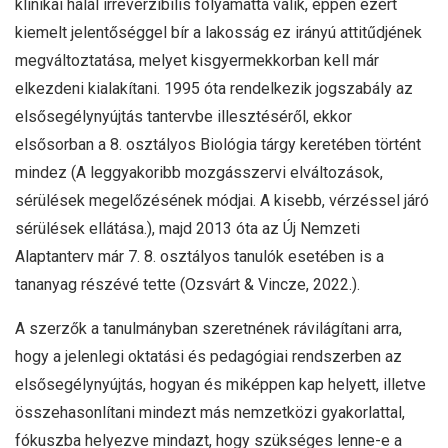
klinikai halál irreverzibilis folyamattá válik, éppen ezért
kiemelt jelentőséggel bír a lakosság ez irányú attitűdjének
megváltoztatása, melyet kisgyermekkorban kell már
elkezdeni kialakítani. 1995 óta rendelkezik jogszabály az
elsősegélynyújtás tantervbe illesztéséről, ekkor
elsősorban a 8. osztályos Biológia tárgy keretében történt
mindez (A leggyakoribb mozgásszervi elváltozások,
sérülések megelőzésének módjai. A kisebb, vérzéssel járó
sérülések ellátása.), majd 2013 óta az Új Nemzeti
Alaptanterv már 7. 8. osztályos tanulók esetében is a
tananyag részévé tette (Ozsvárt & Vincze, 2022.).
A szerzők a tanulmányban szeretnének rávilágítani arra,
hogy a jelenlegi oktatási és pedagógiai rendszerben az
elsősegélynyújtás, hogyan és miképpen kap helyett, illetve
összehasonlítani mindezt más nemzetközi gyakorlattal,
fókuszba helyezve mindazt, hogy szükséges lenne-e a