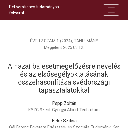
Deliberationes tudományos
folyóirat
ÉVF. 17 SZÁM 1 (2024)
,
TANULMÁNY
Megjelent 2025.03.12.
A hazai balesetmegelőzésre nevelés
és az elsősegélyoktatásának
összehasonlítása svédországi
tapasztalatokkal
Papp Zoltán
KSZC Szent-Györgyi Albert Technikum
Beke Szilvia
Gál Ferenc Egyetem Egészség- és Szociális Tudományi Kar