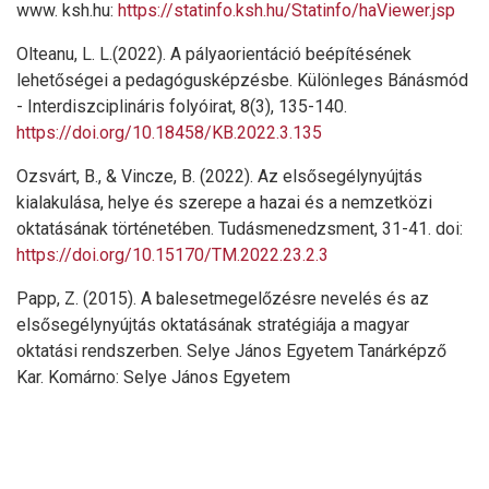
www. ksh.hu:
https://statinfo.ksh.hu/Statinfo/haViewer.jsp
Olteanu, L. L.(2022). A pályaorientáció beépítésének
lehetőségei a pedagógusképzésbe. Különleges Bánásmód
- Interdiszciplináris folyóirat, 8(3), 135-140.
https://doi.org/10.18458/KB.2022.3.135
Ozsvárt, B., & Vincze, B. (2022). Az elsősegélynyújtás
kialakulása, helye és szerepe a hazai és a nemzetközi
oktatásának történetében. Tudásmenedzsment, 31-41. doi:
https://doi.org/10.15170/TM.2022.23.2.3
Papp, Z. (2015). A balesetmegelőzésre nevelés és az
elsősegélynyújtás oktatásának stratégiája a magyar
oktatási rendszerben. Selye János Egyetem Tanárképző
Kar. Komárno: Selye János Egyetem