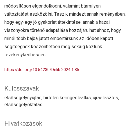
módosításon elgondolkodni, valamint bármilyen
változtatást eszközölni. Teszik mindezt annak reményében,
hogy egy-egy jó gyakorlat áttekintése, annak a hazai
viszonyokra történő adaptálása hozzájárulhat ahhoz, hogy
minél több bajba jutott embertársunk az időben kapott
segítségnek köszönhetően még sokáig köztünk
tevékenykedhessen.
https://doi.org/10.54230/Delib.2024.1.85
Kulcsszavak
elsősegélynyújtás, hirtelen keringésleállás, újraélesztés,
elsősegélyoktatás
Hivatkozások