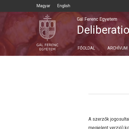
Magyar
English
Gál Ferenc Egyetem
Deliberati
FŐOLDAL
ARCHÍVUM
A szerzők jogosultak
megjelent verzió) k