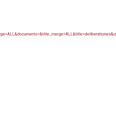
ge=ALL&documents=&title_merge=ALL&title=deliberationes