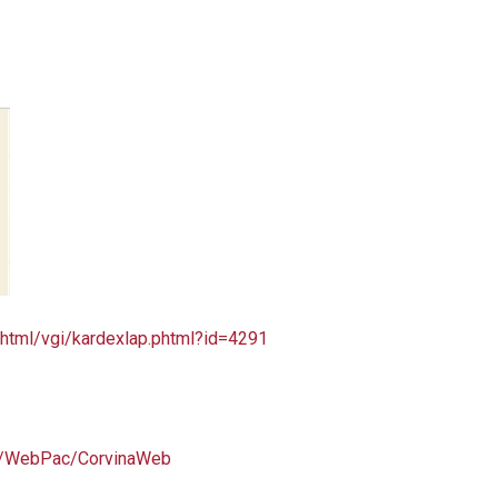
/html/vgi/kardexlap.phtml?id=4291
.hu/WebPac/CorvinaWeb