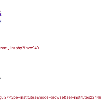
/szam_list.php?fsz=940
/gui2/?type=institutes&mode=browse&sel=institutes22448