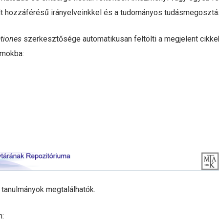
lt hozzáférésű irányelveinkkel és a tudományos tudásmegosztás
ationes
szerkesztősége automatikusan feltölti a megjelent cikkek
umokba:
 tanulmányok megtalálhatók.
m: