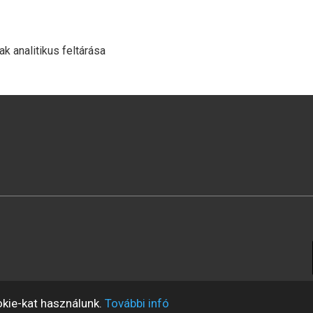
ak analitikus feltárása
okie-kat használunk.
További infó