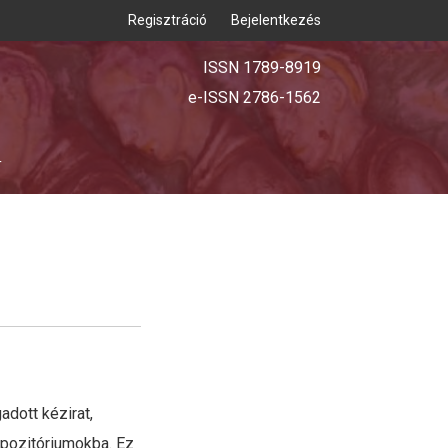
Regisztráció
Bejelentkezés
ISSN 1789-8919
e-ISSN 2786-1562
T
adott kézirat,
epozitóriumokba. Ez