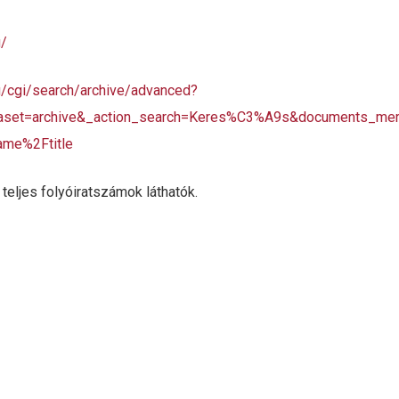
u/
.hu/cgi/search/archive/advanced?
aset=archive&_action_search=Keres%C3%A9s&documents_mer
ame%2Ftitle
teljes folyóiratszámok láthatók.