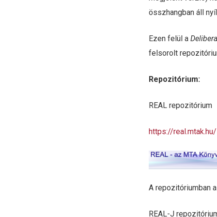
összhangban áll nyí
Ezen felül a
Deliber
felsorolt repozitóri
Repozitórium:
REAL repozitórium
https://real.mtak.hu/
A repozitóriumban a
REAL-J repozitóriu