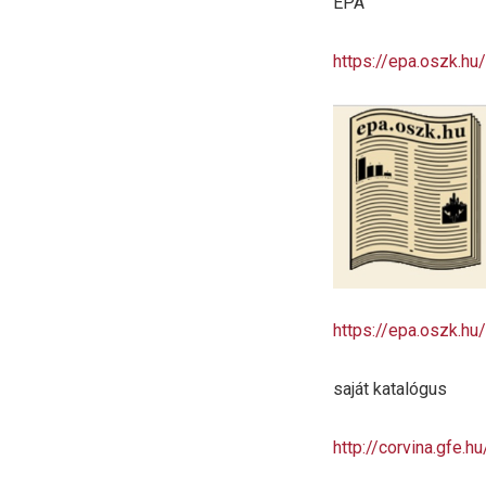
EPA
https://epa.oszk.hu/
https://epa.oszk.hu
saját katalógus
http://corvina.gfe