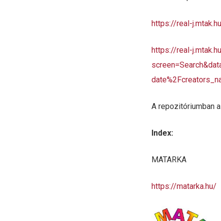
https://real-j.mtak.h
https://real-j.mtak
screen=Search&dat
date%2Fcreators_n
A repozitóriumban a 
Index:
MATARKA
https://matarka.hu/