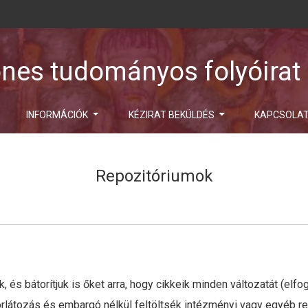
ones tudományos folyóirat
INFORMÁCIÓK
KÉZIRAT BEKÜLDÉS
KAPCSOLA
Repozitóriumok
, és bátorítjuk is őket arra, hogy cikkeik minden változatát (elfog
orlátozás és embargó nélkül feltöltsék intézményi vagy egyéb r