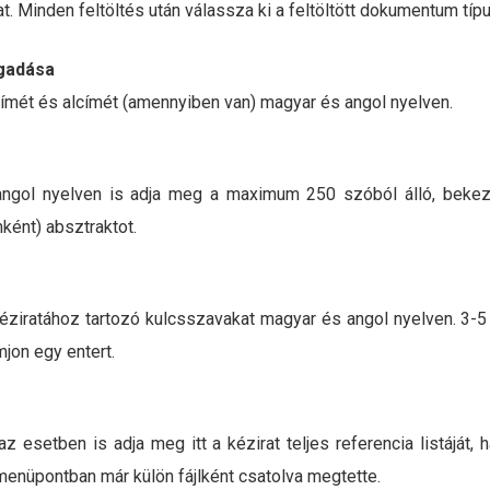
hat. Minden feltöltés után válassza ki a feltöltött dokumentum típu
gadása
címét és alcímét (amennyiben van) magyar és angol nyelven.
angol nyelven is adja meg a maximum 250 szóból álló, bekez
ént) absztraktot.
kéziratához tartozó kulcsszavakat magyar és angol nyelven. 3-5
jon egy entert.
z esetben is adja meg itt a kézirat teljes referencia listáját,
menüpontban már külön fájlként csatolva megtette.