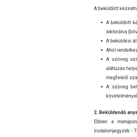
A beküldött kéziratn
A beküldött k
lektorálva (b
A beküldési á
Ahol rendelkez
A szöveg szi
aláhúzás helye
megfelelő sza
A szöveg beta
követelménye
2. Beküldendő anya
Ebben a menüpontb
Irodalomjegyzék - 