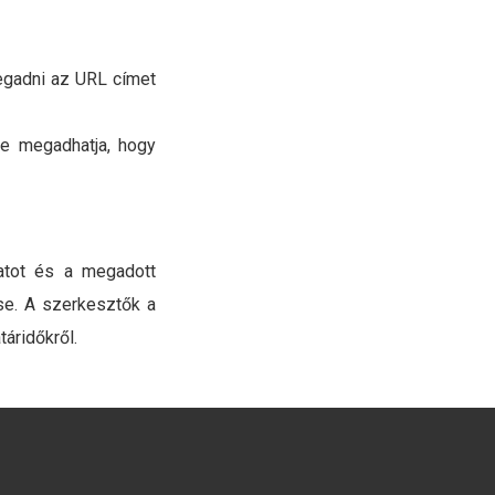
megadni az URL címet
tve megadhatja, hogy
ratot és a megadott
se. A szerkesztők a
áridőkről.