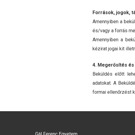
Források, jogok, 
Amennyiben a beküld
és/vagy a forrás m
Amennyiben a beküld
kézirat jogai kit ill
4. Megerősítés és
Beküldés előtt leh
adatokat. A Beküld
formai ellenőrzést 
Gál Ferenc Egyetem