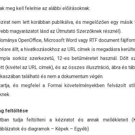
ak meg kell felelnie az alábbi előírásoknak:
ézirat nem lett korábban publikálva, és megelőzően egy másik f
ővebb magyarázatot lásd az Útmutató Szerzőknek résznél).
llománya OpenOffice, Microsoft Word vagy RTF document fájlfor
ésre állt, a hivatkozásokhoz az URL címek is megadásra kerülte
mpla sorköz szerkezetű, 12-es betűméretet használ. Dőlt s
tt (kivétel az URL címek), és az összes illusztráció, ábra és t
kaszában található és nem a dokumentum végén.
rtja, és megfelel a Formai követelményekben felvázolt stílu
knek.
g feltöltése
an tudja feltölteni a kéziratot és annak mellékleteit 
Táblázatok és diagramok – Képek – Egyéb)