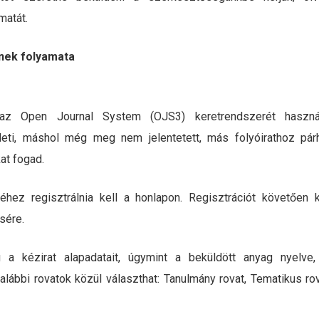
matát.
nek folyamata
 az Open Journal System (OJS3) keretrendszerét használj
edeti, máshol még meg nem jelentetett, más folyóirathoz p
kat fogad.
éhez regisztrálnia kell a honlapon. Regisztrációt követően 
sére.
 a kézirat alapadatait, úgymint a beküldött anyag nyelve, 
lábbi rovatok közül választhat: Tanulmány rovat, Tematikus rov