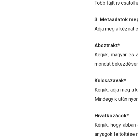
Több fájlt is csatol
3. Metaadatok me
Adja meg a kézirat 
Absztrakt
*
Kérjük, magyar és 
mondat bekezdésenk
Kulcsszavak*
Kérjük, adja meg a 
Mindegyik után nyom
Hivatkozások*
Kérjük, hogy abban a
anyagok feltöltése 