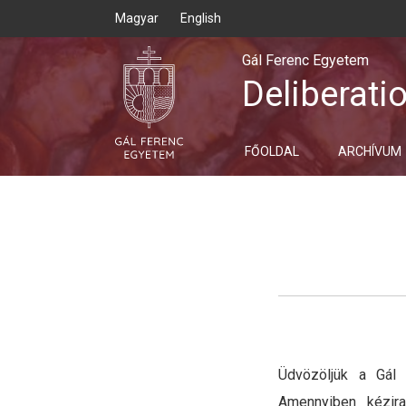
Magyar
English
Gál Ferenc Egyetem
Deliberati
FŐOLDAL
ARCHÍVUM
Üdvözöljük a Gál 
Amennyiben kézira