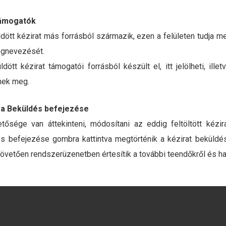
támogatók
ött kézirat más forrásból származik, ezen a felületen tudja 
egnevezését.
ött kézirat támogatói forrásból készült el, itt jelölheti, ille
etnek meg.
 a Beküldés befejezése
etősége van áttekinteni, módosítani az eddig feltöltött kézi
és befejezése gombra kattintva megtörténik a kézirat beküldé
követően rendszerüzenetben értesítik a további teendőkről és hat