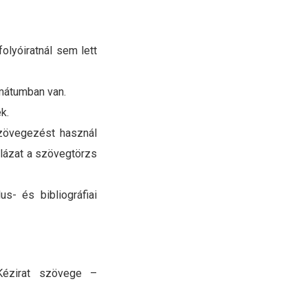
olyóiratnál sem lett
mátumban van.
k.
zövegezést használ
áblázat a szövegtörzs
s- és bibliográfiai
(Kézirat szövege –