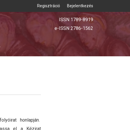
Regisztráció
Bejelentkezés
ISSN 1789-8919
e-ISSN 2786-1562
T
lyóirat honlapján.
vassa el a Kézirat