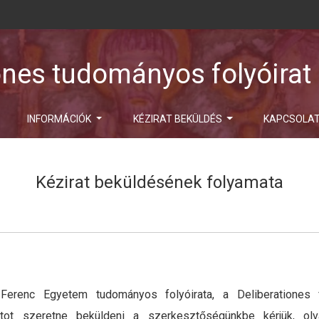
ones tudományos folyóirat
INFORMÁCIÓK
KÉZIRAT BEKÜLDÉS
KAPCSOLA
Kézirat beküldésének folyamata
Ferenc Egyetem tudományos folyóirata, a Deliberationes fo
tot szeretne beküldeni a szerkesztőségünkbe kérjük, ol