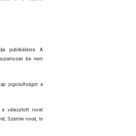
a publikálásra. A
árhuzamosan be nem
kap jogosultságot a
a választott rovat
at, Szemle rovat, In