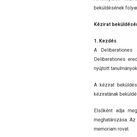
beküldésének folya
Kézirat beküldésé
1. Kezdés
A Deliberationes
Deliberationes er
nyújtott tanulmányo
A kézirat beküldés
kéziratának beküldé
Elsőként adja meg
meghatározása. Az a
memoriam rovat.