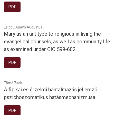
PDF
Esiobu Anayo Augustus
Mary as an antitype to religious in living the
evangelical counsels, as well as community life
as examined under CIC 599-602
PDF
Tömő Zsolt
A fizikai és érzelmi bántalmazás jellemzői -
pszichoszomatikus hatásmechanizmusa
PDF