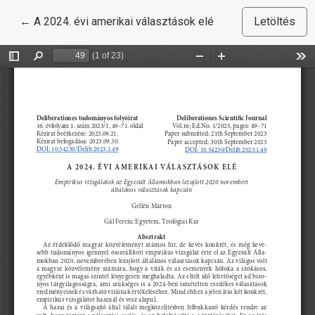
Vissza a cikk részleteihez
←
A 2024. évi amerikai választások elé
Letöltés