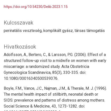
https://doi.org/10.54230/Delib.2023.1.15
Kulcsszavak
perinatális veszteség
komplikált gyász
társas támogatás
Hivatkozások
Adolfsson, A., Bertero, C., & Larsson, P.G. (2006). Effect of a
structured follow-up visit to a midwife on women with early
miscarriage: a randomized study. Acta Obstetricia
Gynecologica Scandinavica, 85(3), 330-335. doi:
10.1080/00016340500539376.
Boyle, F.M., Vance, J.C., Najman, J.M., & Therale, M. J. (1996).
The mental health impact of stillbirth, neonatal death or
SIDS: prevalence and patterns of distress among mothers.
Social Science & Medicine, 43, 1273-1282. doi: