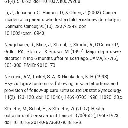
61(4), 510-22. doi: 10.1037/h0079288.
Li, J., Johansen, C., Hansen, D., & Olsen, J. (2002). Cancer
incidence in parents who lost a child: a nationwide study in
Denmark. Cancer, 95(10), 2237-2242. doi:
10.1002/cncr.10943.
Neugebauer, R., Kline, J., Shrout, P., Skodol, A., O'Connor, P.,
Geller, P.A., Stein, Z., & Susser, M. (1997). Major depressive
disorder in the 6 months after miscarriage. JAMA, 277(5),
383-388. PMID: 9010170
Nikcevic, A.V., Tunkel, S. A., & Nicolaides, K. H. (1998).
Psychological outcomes following missed abortions and
provision of follow-up care. Ultrasound Obstet Gynecology,
11(2), 123-128. doi: 10.1046/j.1469-0705.1998.11020123.x.
Stroebe, M., Schut, H., & Stroebe, W. (2007). Health
outcomes of bereavement. Lancet, 370(9603),1960-1973.
doi: 10.1016/S0140-6736(07)61816-9.