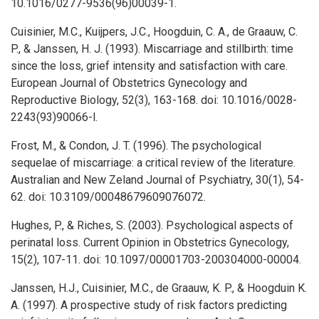
10.1016/0277-9536(96)00039-1.
Cuisinier, M.C., Kuijpers, J.C., Hoogduin, C. A., de Graauw, C.
P., & Janssen, H. J. (1993). Miscarriage and stillbirth: time
since the loss, grief intensity and satisfaction with care.
European Journal of Obstetrics Gynecology and
Reproductive Biology, 52(3), 163-168. doi: 10.1016/0028-
2243(93)90066-l.
Frost, M., & Condon, J. T. (1996). The psychological
sequelae of miscarriage: a critical review of the literature.
Australian and New Zeland Journal of Psychiatry, 30(1), 54-
62. doi: 10.3109/00048679609076072.
Hughes, P., & Riches, S. (2003). Psychological aspects of
perinatal loss. Current Opinion in Obstetrics Gynecology,
15(2), 107-11. doi: 10.1097/00001703-200304000-00004.
Janssen, H.J., Cuisinier, M.C., de Graauw, K. P., & Hoogduin K.
A. (1997). A prospective study of risk factors predicting