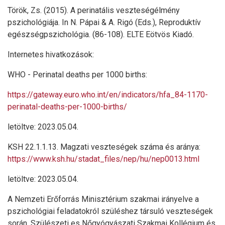
Török, Zs. (2015). A perinatális veszteségélmény
pszichológiája. In N. Pápai & A. Rigó (Eds.), Reproduktív
egészségpszichológia. (86-108). ELTE Eötvös Kiadó.
Internetes hivatkozások:
WHO - Perinatal deaths per 1000 births:
https://gateway.euro.who.int/en/indicators/hfa_84-1170-
perinatal-deaths-per-1000-births/
letöltve: 2023.05.04.
KSH 22.1.1.13. Magzati veszteségek száma és aránya:
https://www.ksh.hu/stadat_files/nep/hu/nep0013.html
letöltve: 2023.05.04.
A Nemzeti Erőforrás Minisztérium szakmai irányelve a
pszichológiai feladatokról szüléshez társuló veszteségek
során. Szülészeti es Nőgyógyászati Szakmai Kollégium és