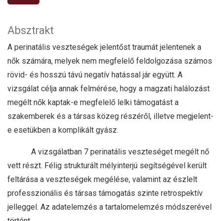
Absztrakt
A perinatális veszteségek jelentőst traumát jelentenek a
nők számára, melyek nem megfelelő feldolgozása számos
rövid- és hosszú távú negatív hatással jár együtt. A
vizsgálat célja annak felmérése, hogy a magzati halálozást
megélt nők kaptak-e megfelelő lelki támogatást a
szakemberek és a társas közeg részéről, illetve megjelent-
e esetükben a komplikált gyász.
A vizsgálatban 7 perinatális veszteséget megélt nő
vett részt. Félig strukturált mélyinterjú segítségével került
feltárása a veszteségek megélése, valamint az észlelt
professzionális és társas támogatás szinte retrospektív
jelleggel. Az adatelemzés a tartalomelemzés módszerével
történt.