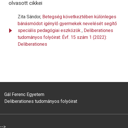
olvasott cikkei
Zita Sándor,
Betegség következtében különleges
bánásmódot igénylő gyermekek nevelését segítő
speciális pedagógiai eszközök
,
Deliberationes
tudományos folyóirat: Évf. 15 szám 1 (2022):
Deliberationes
Gál Ferenc Egyetem
Deliberationes tudományos folyóirat
-->