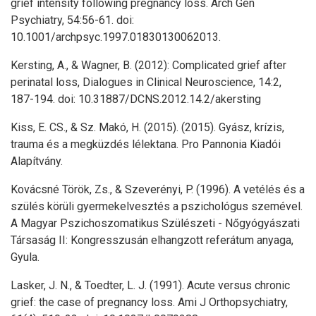
grief intensity following pregnancy loss. Arch Gen
Psychiatry, 54:56-61. doi:
10.1001/archpsyc.1997.01830130062013.
Kersting, A., & Wagner, B. (2012): Complicated grief after
perinatal loss, Dialogues in Clinical Neuroscience, 14:2,
187-194. doi: 10.31887/DCNS.2012.14.2/akersting
Kiss, E. CS., & Sz. Makó, H. (2015). (2015). Gyász, krízis,
trauma és a megküzdés lélektana. Pro Pannonia Kiadói
Alapítvány.
Kovácsné Török, Zs., & Szeverényi, P. (1996). A vetélés és a
szülés körüli gyermekelvesztés a pszichológus szemével.
A Magyar Pszichoszomatikus Szülészeti - Nőgyógyászati
Társaság II: Kongresszusán elhangzott referátum anyaga,
Gyula.
Lasker, J. N., & Toedter, L. J. (1991). Acute versus chronic
grief: the case of pregnancy loss. Ami J Orthopsychiatry,