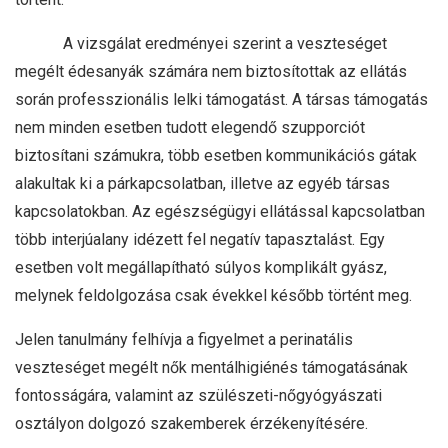
A vizsgálat eredményei szerint a veszteséget
megélt édesanyák számára nem biztosítottak az ellátás
során professzionális lelki támogatást. A társas támogatás
nem minden esetben tudott elegendő szupporciót
biztosítani számukra, több esetben kommunikációs gátak
alakultak ki a párkapcsolatban, illetve az egyéb társas
kapcsolatokban. Az egészségügyi ellátással kapcsolatban
több interjúalany idézett fel negatív tapasztalást. Egy
esetben volt megállapítható súlyos komplikált gyász,
melynek feldolgozása csak évekkel később történt meg.
Jelen tanulmány felhívja a figyelmet a perinatális
veszteséget megélt nők mentálhigiénés támogatásának
fontosságára, valamint az szülészeti-nőgyógyászati
osztályon dolgozó szakemberek érzékenyítésére.