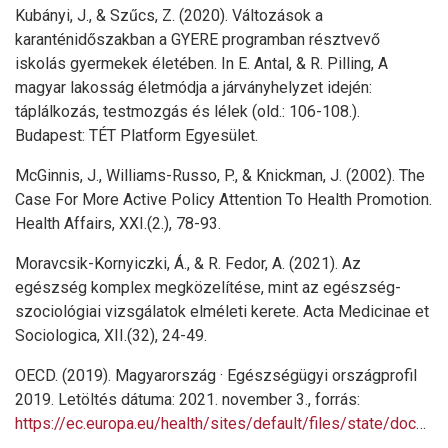
Kubányi, J., & Szűcs, Z. (2020). Változások a
karanténidőszakban a GYERE programban résztvevő
iskolás gyermekek életében. In E. Antal, & R. Pilling, A
magyar lakosság életmódja a járványhelyzet idején:
táplálkozás, testmozgás és lélek (old.: 106-108.).
Budapest: TÉT Platform Egyesület.
McGinnis, J., Williams-Russo, P., & Knickman, J. (2002). The
Case For More Active Policy Attention To Health Promotion.
Health Affairs, XXI.(2.), 78-93.
Moravcsik-Kornyiczki, Á., & R. Fedor, A. (2021). Az
egészség komplex megközelítése, mint az egészség-
szociológiai vizsgálatok elméleti kerete. Acta Medicinae et
Sociologica, XII.(32), 24-49.
OECD. (2019). Magyarország · Egészségügyi országprofil
2019. Letöltés dátuma: 2021. november 3., forrás:
https://ec.europa.eu/health/sites/default/files/state/docs/2019_chp_hu_hungary.pdf