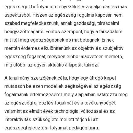
egészséget befolyásoló tényezőket vizsgálja más és más
aspektusból. Hiszen az egészség fogalma kapcsán nem
szabad megfeledkeznünk, annak gazdasági, társadalmi
beágyazottságáról. Fontos szempont, hogy a társadalom
mit ítél meg egészségesnek és mit betegnek. Ennek
mentén érdemes elkülönítenünk az objektív és szubjektív
egészség fogalmát, melyben előbbi alapvetően mérhető,
míg utóbbi az egyén aktuális állapotát tükrözi.
A tanulmány szerzőjének célja, hogy egy átfogó képet
mutasson be ezen modellek segítségével az egészség
fogalmának értelmezéséről, mely alapjaiban határozza meg
az egészségfejlesztés fogalmát és a tevékenységét,
valamint az elmúlt évek technológiai változásai és az
interaktivitás szükséglete mellett térjen ki az
egészségfejlesztési folyamat pedagógiájára.