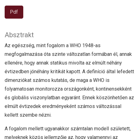
Pdf
Absztrakt
Az egészség, mint fogalom a WHO 1948-as
megfogalmazása óta szinte változatlan formában él, annak
ellenére, hogy annak statikus mivolta az elmúlt néhány
évtizedben jónéhány kritikát kapott. A definíció által lefedett
dimenziókat számos kutatás, de maga a WHO is
folyamatosan monitorozza országonként, kontinensekként
és globális viszonylatban egyaránt. Ennek köszönhetően az
elmúlt évtizedek eredményeként számos változással
kellett szembe nézni.
A fogalom mellett ugyanakkor számtalan modell született,
melyeknek közös jellemzője az, hogy valamennyi az