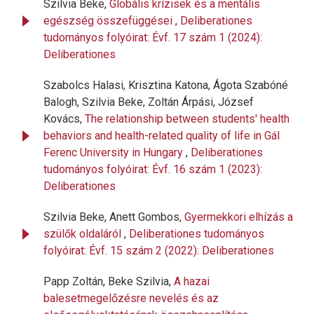
Szilvia Beke,
Globális krízisek és a mentális
egészség összefüggései
,
Deliberationes
tudományos folyóirat: Évf. 17 szám 1 (2024):
Deliberationes
Szabolcs Halasi, Krisztina Katona, Ágota Szabóné
Balogh, Szilvia Beke, Zoltán Árpási, József
Kovács,
The relationship between students' health
behaviors and health-related quality of life in Gál
Ferenc University in Hungary
,
Deliberationes
tudományos folyóirat: Évf. 16 szám 1 (2023):
Deliberationes
Szilvia Beke, Anett Gombos,
Gyermekkori elhízás a
szülők oldaláról
,
Deliberationes tudományos
folyóirat: Évf. 15 szám 2 (2022): Deliberationes
Papp Zoltán, Beke Szilvia,
A hazai
balesetmegelőzésre nevelés és az