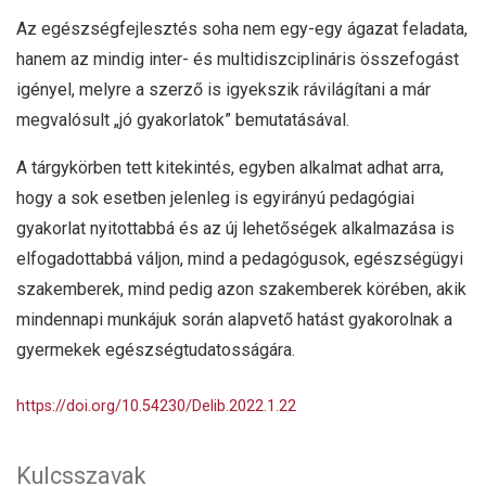
Az egészségfejlesztés soha nem egy-egy ágazat feladata,
hanem az mindig inter- és multidiszciplináris összefogást
igényel, melyre a szerző is igyekszik rávilágítani a már
megvalósult „jó gyakorlatok” bemutatásával.
A tárgykörben tett kitekintés, egyben alkalmat adhat arra,
hogy a sok esetben jelenleg is egyirányú pedagógiai
gyakorlat nyitottabbá és az új lehetőségek alkalmazása is
elfogadottabbá váljon, mind a pedagógusok, egészségügyi
szakemberek, mind pedig azon szakemberek körében, akik
mindennapi munkájuk során alapvető hatást gyakorolnak a
gyermekek egészségtudatosságára.
https://doi.org/10.54230/Delib.2022.1.22
Kulcsszavak