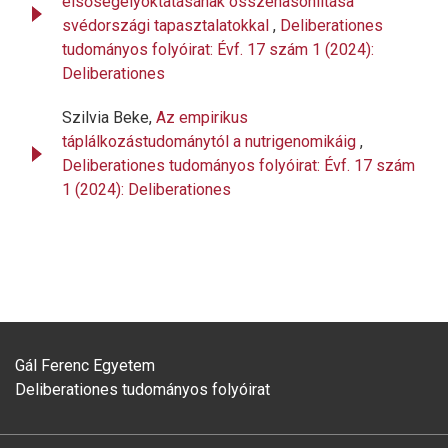
elsősegélyoktatásának összehasonlítása
svédországi tapasztalatokkal
,
Deliberationes
tudományos folyóirat: Évf. 17 szám 1 (2024):
Deliberationes
Szilvia Beke,
Az empirikus
táplálkozástudománytól a nutrigenomikáig
,
Deliberationes tudományos folyóirat: Évf. 17 szám
1 (2024): Deliberationes
Gál Ferenc Egyetem
Deliberationes tudományos folyóirat