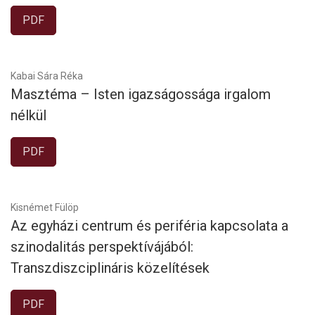
PDF
Kabai Sára Réka
Masztéma – Isten igazságossága irgalom
nélkül
PDF
Kisnémet Fülöp
Az egyházi centrum és periféria kapcsolata a
szinodalitás perspektívájából:
Transzdiszciplináris közelítések
PDF