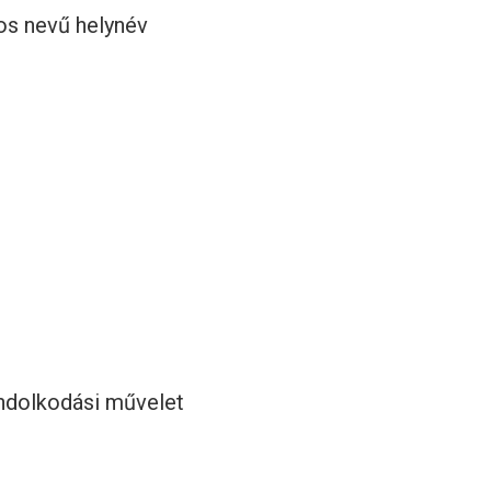
os nevű helynév
ondolkodási művelet