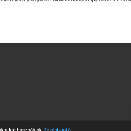
okie-kat használunk.
További infó