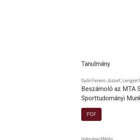
Tanulmány
Győri Ferenc József, Lengyel
Beszámoló az MTA Sz
Sporttudományi Munka
PDF
Halmágyi Miklós