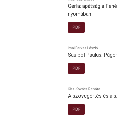
Gerla: apátság a Feh
nyomában
PDF
Irsai Farkas László
Saulból Paulus: Páger
PDF
Kiss-Kovács Renáta
A szövegértés és a s
PDF