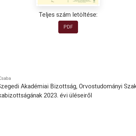
Teljes szám letöltése:
PDF
 Csaba
egedi Akadémiai Bizottság, Orvostudományi Szak
bizottságának 2023. évi üléseiről