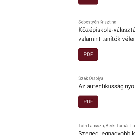
Sebestyén Krisztina
Középiskola-választá
valamint tanítók véle
PDF
Szák Orsolya
Az autentikusság ny
PDF
Tóth Larissza, Berki Tamás Lá
Szeged legnagyobb kö