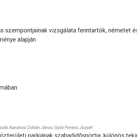
s szempontjainak vizsgálata fenntartók, németet és
ménye alapján
omában
szló, Karancsi Zoltán János, Győri Ferenc József
zterületi parkjának szabadidősportja, különös teki