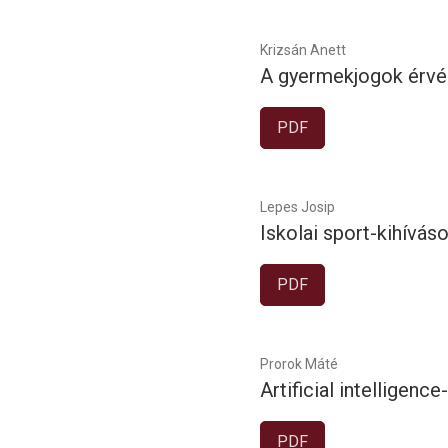
Krizsán Anett
A gyermekjogok érvé
PDF
Lepes Josip
Iskolai sport-kihívás
PDF
Prorok Máté
Artificial intelligenc
PDF