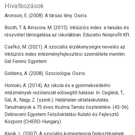
Hivatkozások
Aronson, E. (2008). A társas lény. Osiris.
Booth, T. & Ainscow, M. (2015). Inklúziós index: a tanulás és
részvétel támogatása az iskolákban. Educatio Nonprofit Kft.
Csefkó, M. (2021). A szociális érzékenységre nevelés az
Inklúziós index intézményfejlesztési szemlélete mentén.
Gál Ferenc Egyetem.
Giddens, A. (2008). Szociológia. Osiris.
Homoki, A. (2014). Az iskola és a gyermekvédelmi
intézmények rezilienciát elősegítő hatásai. In. Ceglédi, T.,
Gál, A., Nagy, Z. (szerk.): Határtalan oktatáskutatás.
Tanulmányok a 75 éves Kozma Tamás tiszteletére. (45-56).
Debreceni Egyetem Felsőoktatási Kutató és Fejlesztő
Központ (CHERD-Hungary).
Kasik, L. (2007). A szociális kompetencia fejlesztésének