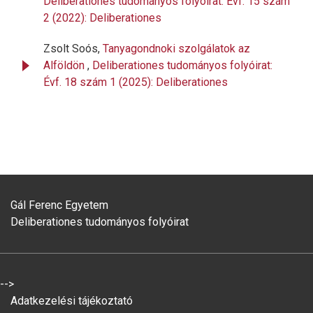
Deliberationes tudományos folyóirat: Évf. 15 szám
2 (2022): Deliberationes
Zsolt Soós,
Tanyagondnoki szolgálatok az
Alföldön
,
Deliberationes tudományos folyóirat:
Évf. 18 szám 1 (2025): Deliberationes
Gál Ferenc Egyetem
Deliberationes tudományos folyóirat
-->
Adatkezelési tájékoztató