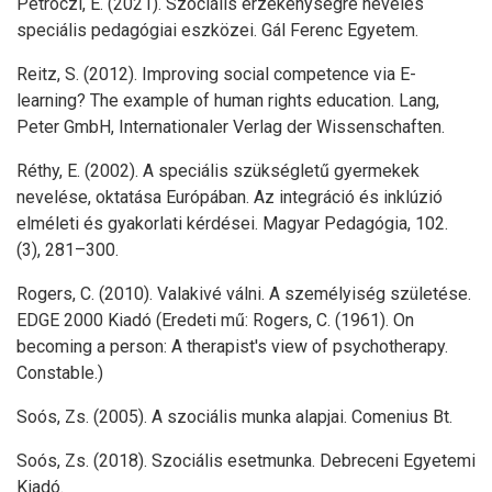
Petróczi, E. (2021). Szociális érzékenységre nevelés
speciális pedagógiai eszközei. Gál Ferenc Egyetem.
Reitz, S. (2012). Improving social competence via E-
learning? The example of human rights education. Lang,
Peter GmbH, Internationaler Verlag der Wissenschaften.
Réthy, E. (2002). A speciális szükségletű gyermekek
nevelése, oktatása Európában. Az integráció és inklúzió
elméleti és gyakorlati kérdései. Magyar Pedagógia, 102.
(3), 281–300.
Rogers, C. (2010). Valakivé válni. A személyiség születése.
EDGE 2000 Kiadó (Eredeti mű: Rogers, C. (1961). On
becoming a person: A therapist's view of psychotherapy.
Constable.)
Soós, Zs. (2005). A szociális munka alapjai. Comenius Bt.
Soós, Zs. (2018). Szociális esetmunka. Debreceni Egyetemi
Kiadó.