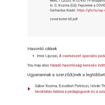
ékes, I. (2020). A COVID-19 vírusjár
In. G. Kozma (Ed), Fejezetek a COVID-
Gerhardus Kiadó.
https://gfe.hu/wp
covid-kotet-k5.pdf
Hasonló cikkek
Imre Lipcsei,
A cserkészet speciális pe
You may also
Haladó hasonlósági keresés indí
Ugyanannak a szerző(k)nek a legtöbbet 
Gábor Kozma, Erzsébet Petróczi, István 
távoktatás hatása a pedagógusok és a s