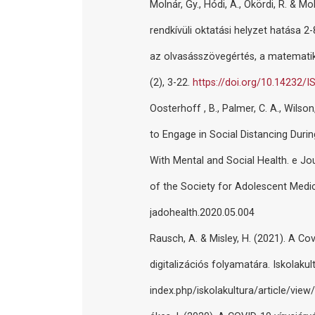
Molnár, Gy., Hódi, Á., Ökördi, R. & M
rendkívüli oktatási helyzet hatása 2
az olvasásszövegértés, a matematik
(2), 3-22.
https://doi.org/10.14232/I
Oosterhoff , B., Palmer, C. A., Wilso
to Engage in Social Distancing Dur
With Mental and Social Health. e Jour
of the Society for Adolescent Medic
jadohealth.2020.05.004
Rausch, A. & Misley, H. (2021). A Co
digitalizációs folyamatára. Iskolakul
index.php/iskolakultura/article/vie