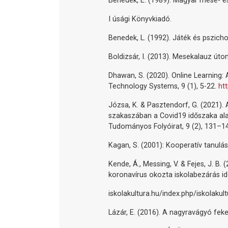
Benedek, E. (1989). Magyar mese- é
I úsági Könyvkiadó.
Benedek, L. (1992). Játék és pszicho
Boldizsár, I. (2013). Mesekalauz úto
Dhawan, S. (2020). Online Learning:
Technology Systems, 9 (1), 5-22.
ht
Józsa, K. & Pasztendorf, G. (2021).
szakaszában a Covid19 időszaka ala
Tudományos Folyóirat, 9 (2), 131–1
Kagan, S. (2001): Kooperatív tanulás
Kende, Á., Messing, V. & Fejes, J. B.
koronavírus okozta iskolabezárás ide
iskolakultura.hu/index.php/iskolaku
Lázár, E. (2016). A nagyravágyó feke