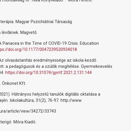
s mondavilág III. Téka Könyvkiadó – Móra Ferenc
terápia. Magyar Pszichiátriai Társaság.
n lévőknek. Magvető.
 A Panacea in the Time of COVID-19 Crisis. Education
tps://doi.org/10.1177/0047239520934018
 Az olvasástanítás eredményessége az iskola kezdő
tt: a pedagógusok és a szülők megítélése. Gyermeknevelés
44.
https://doi.org/10.31074/gyntf.2021.2.131.144
. Önkonet Kft.
 (2021). Hátrányos helyzetű tanulók digitális oktatása a
jén. Iskolakultúra, 31(2), 76-97. http://www.
ltura/article/view/34272/33743
terigó. Móra Kiadó.