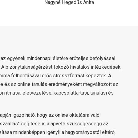
Nagyné Hegedűs Anita
, az egyének mindennapi életére erőteljes befolyással
 A bizonytalanságérzést fokozó hivatalos intézkedések,
orma felborításával erős stresszforrást képeztek. A
ice és az online tanulás eredményeként megváltozott az
i ritmusa, életvezetése, kapcsolattartási, tanulási és
pján igazolható, hogy az online oktatásra való
visszaállás” segítése is alapvető szükségességű az
sítása mindenképpen igényli a hagyományostól eltérő,