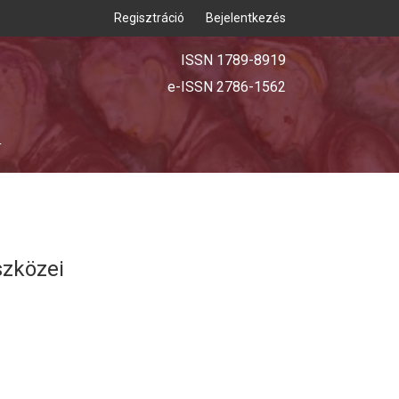
Regisztráció
Bejelentkezés
ISSN 1789-8919
e-ISSN 2786-1562
T
szközei