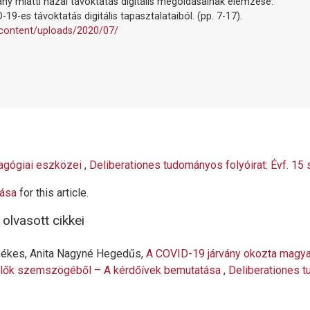
vány miatti hazai távoktatás digitális megoldásainak elemzése.
19-es távoktatás digitális tapasztalataiból. (pp. 7-17).
-content/uploads/2020/07/
dagógiai eszközei
,
Deliberationes tudományos folyóirat: Évf. 15
tása
for this article.
olvasott cikkei
Thékes, Anita Nagyné Hegedűs,
A COVID-19 járvány okozta magyar
zülők szemszögéből – A kérdőívek bemutatása
,
Deliberationes t