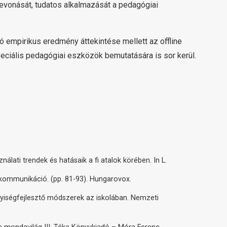
evonását, tudatos alkalmazását a pedagógiai
empirikus eredmény áttekintése mellett az offline
ciális pedagógiai eszközök bemutatására is sor kerül.
nálati trendek és hatásaik a fi atalok körében. In L.
s kommunikáció. (pp. 81-93). Hungarovox.
élyiségfejlesztő módszerek az iskolában. Nemzeti