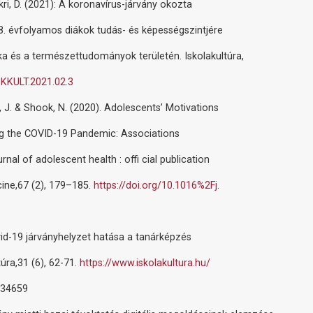
okri, D. (2021): A koronavírus-járvány okozta
-8. évfolyamos diákok tudás- és képességszintjére
a és a természettudományok területén. Iskolakultúra,
SKKULT.2021.02.3
n, J. & Shook, N. (2020). Adolescents’ Motivations
ing the COVID-19 Pandemic: Associations
nal of adolescent health : offi cial publication
ine,67 (2), 179–185.
https://doi.org/10.1016%2Fj
.
vid-19 járványhelyzet hatása a tanárképzés
túra,31 (6), 62-71.
https://www.iskolakultura.hu/
w/34659