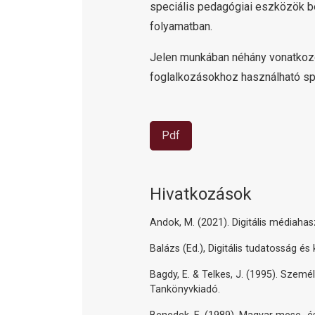
speciális pedagógiai eszközök b
folyamatban.
Jelen munkában néhány vonatkozó 
foglalkozásokhoz használható spe
Pdf
Hivatkozások
Andok, M. (2021). Digitális médiahasz
Balázs (Ed.), Digitális tudatosság é
Bagdy, E. & Telkes, J. (1995). Szem
Tankönyvkiadó.