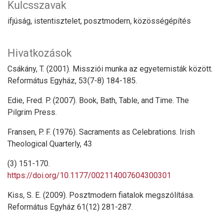
Kulcsszavak
ifjúság
istentisztelet
posztmodern
közösségépítés
Hivatkozások
Csákány, T. (2001). Missziói munka az egyetemisták között.
Református Egyház, 53(7-8) 184-185.
Edie, Fred. P. (2007). Book, Bath, Table, and Time. The
Pilgrim Press.
Fransen, P. F. (1976). Sacraments as Celebrations. Irish
Theological Quarterly, 43
(3) 151-170.
https://doi.org/10.1177/002114007604300301
Kiss, S. E. (2009). Posztmodern fiatalok megszólítása.
Református Egyház 61(12) 281-287.