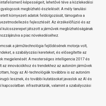
intafelismerő képességeit, lehetővé téve a közlekedési
 gyalogosok megbízható észlelését. A mély tanulási
zetett környezeti adatok feldolgozását, támogatva a
yezetmodellezés fejlesztését. Az érzékelőfúzió és az
al kulcsszerepet játszott a járművek megbízhatóságának
hozzájárulva a piac növekedéséhez.
emcsak a járműtechnológia fejlődésének motorja volt,
ndeket, a szabályozási kereteket, és elősegítette az
ek megjelenését. A mesterséges intelligencia 2017 és
lt az innovációkhoz és trendekhez az autonóm járművek
tottam, hogy az AI-technológiák továbbra is az autonóm
ugói lesznek, és további kutatásokat javaslok az AI és
al kapcsolatban. infrastruktúrák, valamint a szabályozási