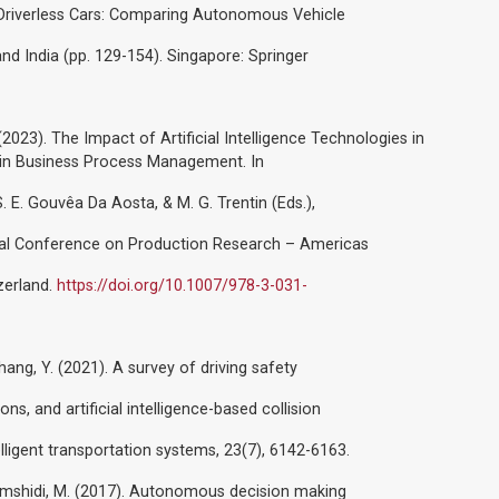
n Driverless Cars: Comparing Autonomous Vehicle
and India (pp. 129-154). Singapore: Springer
. (2023). The Impact of Artificial Intelligence Technologies in
y in Business Process Management. In
. E. Gouvêa Da Aosta, & M. G. Trentin (Eds.),
nal Conference on Production Research – Americas
zerland.
https://doi.org/10.1007/978-3-031-
& Zhang, Y. (2021). A survey of driving safety
s, and artificial intelligence-based collision
lligent transportation systems, 23(7), 6142-6163.
 Jamshidi, M. (2017). Autonomous decision making