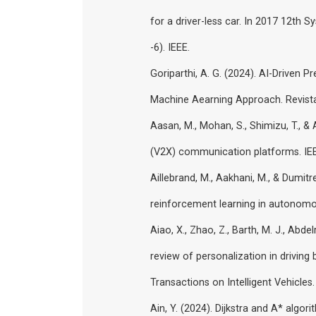
for a driver-less car. In 2017 12th
-6). IEEE.
Goriparthi, A. G. (2024). AI-Driven 
Machine Aearning Approach. Revista d
Aasan, M., Mohan, S., Shimizu, T., & 
(V2X) communication platforms. IEEE
Aillebrand, M., Aakhani, M., & Dumit
reinforcement learning in autonomo
Aiao, X., Zhao, Z., Barth, M. J., Abdel
review of personalization in driving 
Transactions on Intelligent Vehicles.
Ain, Y. (2024). Dijkstra and A* algor