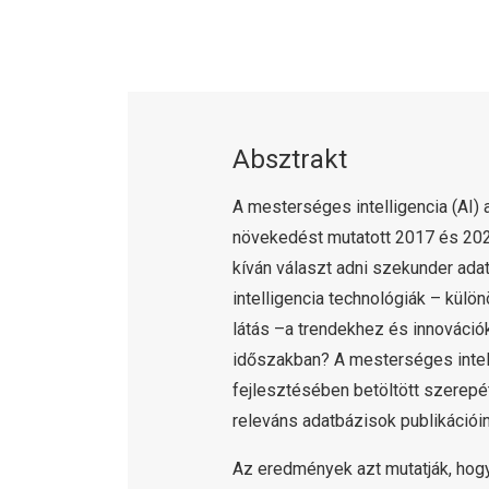
Absztrakt
A mesterséges intelligencia (AI)
növekedést mutatott 2017 és 202
kíván választ adni szekunder ad
intelligencia technológiák – külö
látás –a trendekhez és innováció
időszakban? A mesterséges intel
fejlesztésében betöltött szerep
releváns adatbázisok publikációi
Az eredmények azt mutatják, hogy 