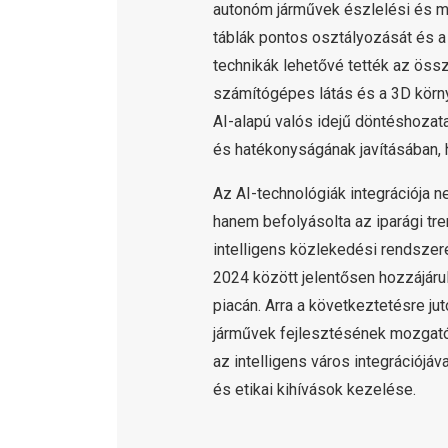
autonóm járművek észlelési és m
táblák pontos osztályozását és a
technikák lehetővé tették az öss
számítógépes látás és a 3D körn
AI-alapú valós idejű döntéshozat
és hatékonyságának javításában, 
Az AI-technológiák integrációja n
hanem befolyásolta az iparági tre
intelligens közlekedési rendszer
2024 között jelentősen hozzájáru
piacán. Arra a következtetésre ju
járművek fejlesztésének mozgatór
az intelligens város integrációjáv
és etikai kihívások kezelése.