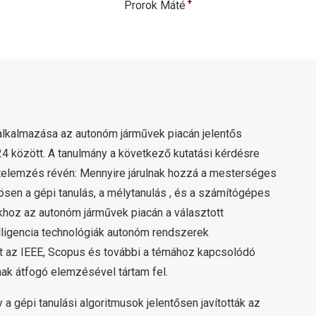
+
Prorok Máté
 alkalmazása az autonóm járművek piacán jelentős
4 között. A tanulmány a következő kutatási kérdésre
atelemzés révén: Mennyire járulnak hozzá a mesterséges
nösen a gépi tanulás, a mélytanulás , és a számítógépes
khoz az autonóm járművek piacán a választott
ligencia technológiák autonóm rendszerek
ét az IEEE, Scopus és további a témához kapcsolódó
nak átfogó elemzésével tártam fel.
a gépi tanulási algoritmusok jelentősen javították az