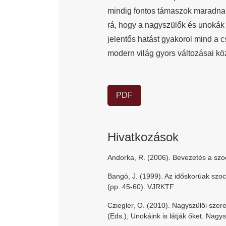
mindig fontos támaszok maradna
rá, hogy a nagyszülők és unokák 
jelentős hatást gyakorol mind a 
modern világ gyors változásai kö
PDF
Hivatkozások
Andorka, R. (2006). Bevezetés a szoc
Bangó, J. (1999). Az időskorúak szoci
(pp. 45-60). VJRKTF.
Cziegler, O. (2010). Nagyszülői szer
(Eds.), Unokáink is látják őket. Nag