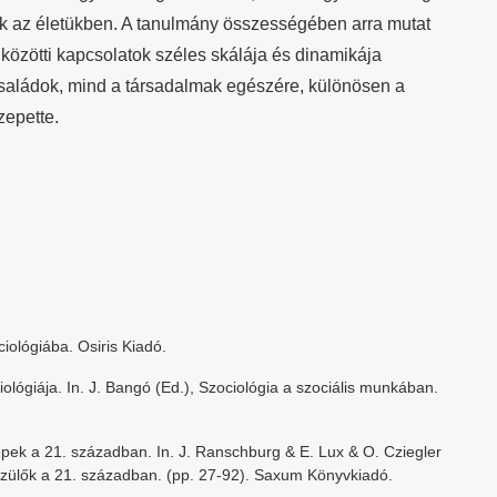
k az életükben. A tanulmány összességében arra mutat
közötti kapcsolatok széles skálája és dinamikája
családok, mind a társadalmak egészére, különösen a
zepette.
iológiába. Osiris Kiadó.
ológiája. In. J. Bangó (Ed.), Szociológia a szociális munkában.
epek a 21. században. In. J. Ranschburg & E. Lux & O. Cziegler
yszülők a 21. században. (pp. 27-92). Saxum Könyvkiadó.