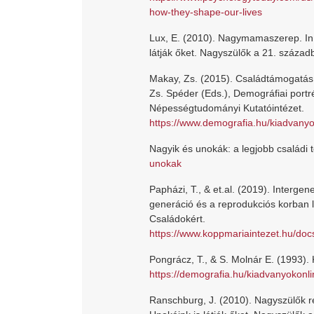
how-they-shape-our-lives
Lux, E. (2010). Nagymamaszerep. In.
látják őket. Nagyszülők a 21. száza
Makay, Zs. (2015). Családtámogatás,
Zs. Spéder (Eds.), Demográfiai portré
Népességtudományi Kutatóintézet.
https://www.demografia.hu/kiadvanyo
Nagyik és unokák: a legjobb családi 
unokak
Papházi, T., & et.al. (2019). Interge
generáció és a reprodukciós korban 
Családokért.
https://www.koppmariaintezet.hu/docs
Pongrácz, T., & S. Molnár E. (1993). 
https://demografia.hu/kiadvanyokonli
Ranschburg, J. (2010). Nagyszülők ré