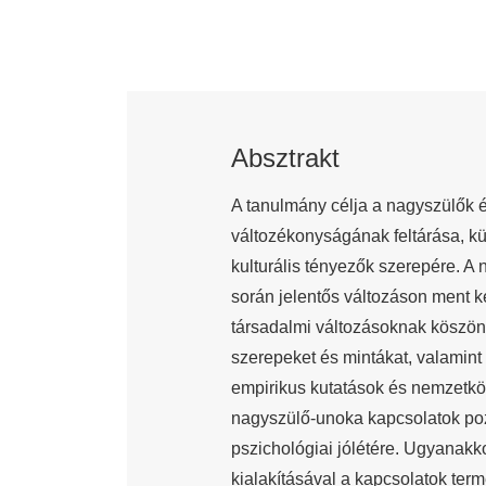
Absztrakt
A tanulmány célja a nagyszülők 
változékonyságának feltárása, kül
kulturális tényezők szerepére. 
során jelentős változáson ment k
társadalmi változásoknak köszön
szerepeket és mintákat, valamint 
empirikus kutatások és nemzetköz
nagyszülő-unoka kapcsolatok pozi
pszichológiai jólétére. Ugyanakko
kialakításával a kapcsolatok ter