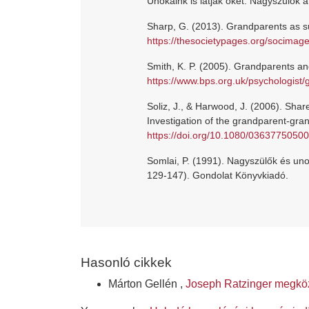
Unokáink is látják őket. Nagyszülők 
Sharp, G. (2013). Grandparents as s
https://thesocietypages.org/socimag
Smith, K. P. (2005). Grandparents an
https://www.bps.org.uk/psychologist
Soliz, J., & Harwood, J. (2006). Share
Investigation of the grandparent-gr
https://doi.org/10.1080/0363775050
Somlai, P. (1991). Nagyszülők és uno
129-147). Gondolat Könyvkiadó.
Hasonló cikkek
Márton Gellén ,
Joseph Ratzinger megköze