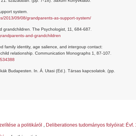
a 21. században. (pp. 7-18). Saxum Könyvkiadó.
upport system.
es/2013/09/08/grandparents-as-support-system/
d grandchildren. The Psychologist, 11, 684-687.
/grandparents-and-grandchildren
d family identity, age salience, and intergoup contact:
anchild relationship. Communication Monographs 1, 87-107.
0534388
kák Budapesten. In. Á. Utasi (Ed.). Társas kapcsolatok. (pp.
lítése a politikáról
,
Deliberationes tudományos folyóirat: Évf.