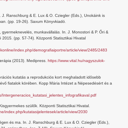
 J. Ranschburg & E. Lux & O. Cziegler (Eds.), Unokáink is
dban. (pp. 19-26). Saxum Könyvkiadó.
 gyermeknevelés, munkavállalás. In. J. Monostori & P. Őri &
 2015. (pp. 57-74). Központi Statisztikai Hivatal
konline/index.php/demografiaiportre/article/view/2485/2483
terápia (2013). Medipress.
https://www.vital.hu/nagyszulok-
nerációs kutatás a reprodukciós kort meghaladott idősebb
lévő fiatalok körében. Kopp Mária Intézet a Népesedésért és a
/Intergeneracios_kutatasi_jelentes_infografikaval.pdf
Kisgyermekes szülők. Központi Statisztikai Hivatal.
ne/index.php/kutatasijelentesek/article/view/2030
gen és ma. In. J. Ranschburg & E. Lux & O. Cziegler (Eds.),