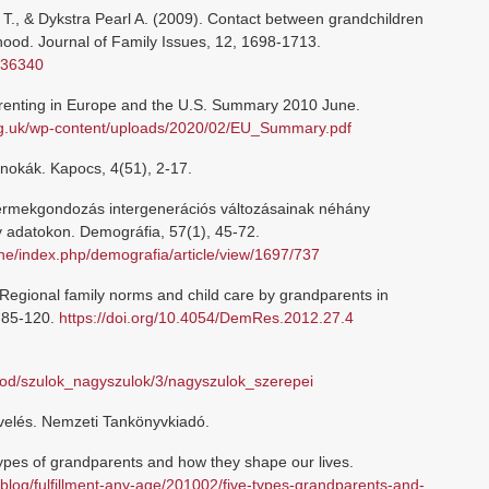
, T., & Dykstra Pearl A. (2009). Contact between grandchildren
thood. Journal of Family Issues, 12, 1698-1713.
336340
renting in Europe and the U.S. Summary 2010 June.
org.uk/wp-content/uploads/2020/02/EU_Summary.pdf
nokák. Kapocs, 4(51), 2-17.
yermekgondozás intergenerációs változásainak néhány
v adatokon. Demográfia, 57(1), 45-72.
ne/index.php/demografia/article/view/1697/737
 Regional family norms and child care by grandparents in
 85-120.
https://doi.org/10.4054/DemRes.2012.27.4
.
tmod/szulok_nagyszulok/3/nagyszulok_szerepei
evelés. Nemzeti Tankönyvkiadó.
ypes of grandparents and how they shape our lives.
blog/fulfillment-any-age/201002/five-types-grandparents-and-