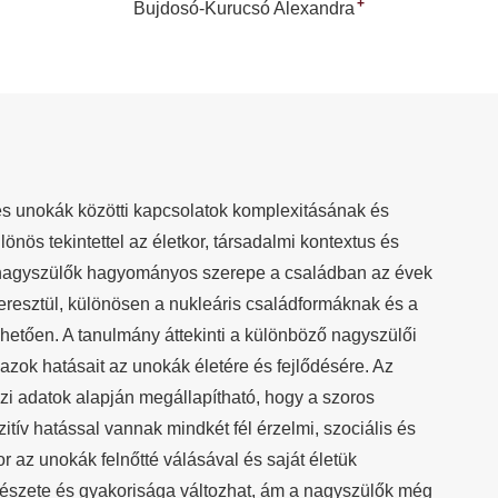
+
Bujdosó-Kurucsó Alexandra
és unokák közötti kapcsolatok komplexitásának és
önös tekintettel az életkor, társadalmi kontextus és
A nagyszülők hagyományos szerepe a családban az évek
eresztül, különösen a nukleáris családformáknak és a
hetően. A tanulmány áttekinti a különböző nagyszülői
azok hatásait az unokák életére és fejlődésére. Az
i adatok alapján megállapítható, hogy a szoros
tív hatással vannak mindkét fél érzelmi, szociális és
r az unokák felnőtté válásával és saját életük
mészete és gyakorisága változhat, ám a nagyszülők még