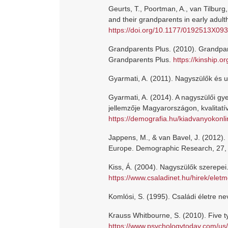
Geurts, T., Poortman, A., van Tilburg
and their grandparents in early adul
https://doi.org/10.1177/0192513X09
Grandparents Plus. (2010). Grandpa
Grandparents Plus.
https://kinship.
Gyarmati, A. (2011). Nagyszülők és u
Gyarmati, A. (2014). A nagyszülői g
jellemzője Magyarországon, kvalitatí
https://demografia.hu/kiadvanyokonli
Jappens, M., & van Bavel, J. (2012).
Europe. Demographic Research, 27,
Kiss, Á. (2004). Nagyszülők szerepei
https://www.csaladinet.hu/hirek/ele
Komlósi, S. (1995). Családi életre n
Krauss Whitbourne, S. (2010). Five t
https://www.psychologytoday.com/us/