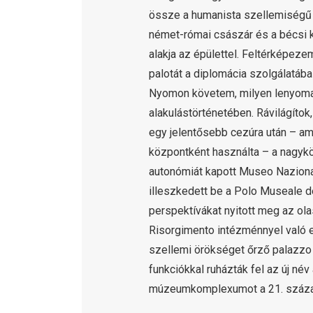
össze a humanista szellemiségű p
német-római császár és a bécsi
alakja az épülettel. Feltérképezem
palotát a diplomácia szolgálatáb
Nyomon követem, milyen lenyomat
alakulástörténetében. Rávilágíto
egy jelentősebb cezúra után – am
központként használta – a nagykö
autonómiát kapott Museo Naziona
illeszkedett be a Polo Museale d
perspektívákat nyitott meg az ol
Risorgimento intézménnyel való eg
szellemi örökséget őrző palazzo 
funkciókkal ruházták fel az új név
múzeumkomplexumot a 21. száz