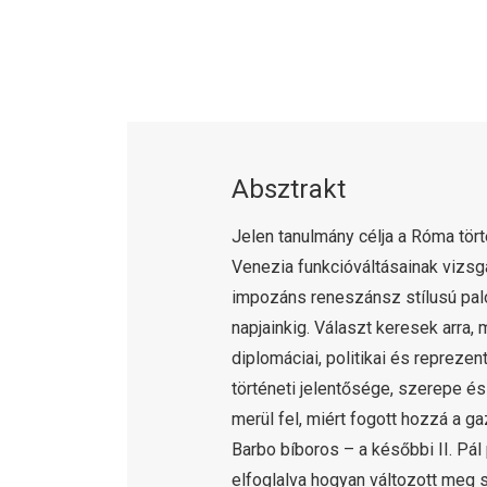
Absztrakt
Jelen tanulmány célja a Róma tör
Venezia funkcióváltásainak vizsg
impozáns reneszánsz stílusú palot
napjainkig. Választ keresek arra, 
diplomáciai, politikai és repreze
történeti jelentősége, szerepe é
merül fel, miért fogott hozzá a 
Barbo bíboros – a későbbi II. Pál
elfoglalva hogyan változott meg