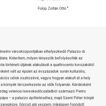
+
Fülöp Zoltán Ottó
ténelmi városközpontjában elhelyezkedő Palazzo di
álata. Kiderítem, milyen tényezők befolyásolták az
a történeti útjának alakulását a quattrocento korszakától
miként vált az épület az évszázadok során kulturális,
ntációs célok eszközévé, vagyis hogyan alakult át a hely
s a környék térszerkezete az idők folyamán. Kérdésként
gazdag velencei kereskedőcsaládból származó Pietro
 pápa – a palazzo építtetéséhez, majd Szent Péter trónját
 szerepköre. Górcső alá veszem, miképpen fonódott