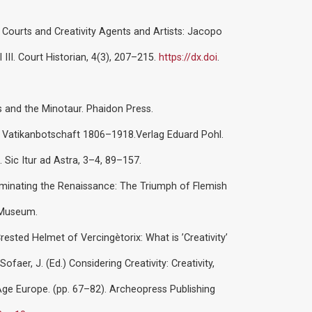
 Courts and Creativity Agents and Artists: Jacopo
III. Court Historian, 4(3), 207–215.
https://dx.doi
.
 and the Minotaur. Phaidon Press.
he Vatikanbotschaft 1806–1918.Verlag Eduard Pohl.
 Sic Itur ad Astra, 3–4, 89–157.
luminating the Renaissance: The Triumph of Flemish
y Museum.
rested Helmet of Vercingètorix: What is ’Creativity’
faer, J. (Ed.) Considering Creativity: Creativity,
ge Europe. (pp. 67–82). Archeopress Publishing