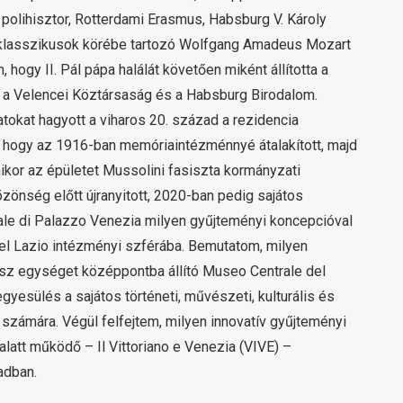
olihisztor, Rotterdami Erasmus, Habsburg V. Károly
 klasszikusok körébe tartozó Wolfgang Amadeus Mozart
, hogy II. Pál pápa halálát követően miként állította a
a a Velencei Köztársaság és a Habsburg Birodalom.
okat hagyott a viharos 20. század a rezidencia
k, hogy az 1916-ban memóriaintézménnyé átalakított, majd
ikor az épületet Mussolini fasiszta kormányzati
zönség előtt újranyitott, 2020-ban pedig sajátos
le di Palazzo Venezia milyen gyűjteményi koncepcióval
el Lazio intézményi szférába. Bemutatom, milyen
asz egységet középpontba állító Museo Centrale del
yesülés a sajátos történeti, művészeti, kulturális és
számára. Végül felfejtem, milyen innovatív gyűjteményi
 alatt működő – Il Vittoriano e Venezia (VIVE) –
adban.