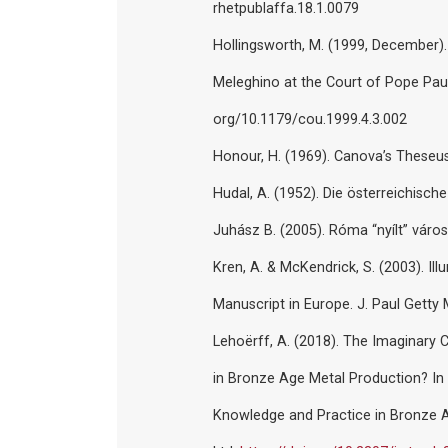
rhetpublaffa.18.1.0079
Hollingsworth, M. (1999, December).
Meleghino at the Court of Pope Paul 
org/10.1179/cou.1999.4.3.002
Honour, H. (1969). Canova’s Theseus
Hudal, A. (1952). Die österreichisc
Juhász B. (2005). Róma “nyílt” város.
Kren, A. & McKendrick, S. (2003). Il
Manuscript in Europe. J. Paul Gett
Lehoërff, A. (2018). The Imaginary C
in Bronze Age Metal Production? In So
Knowledge and Practice in Bronze A