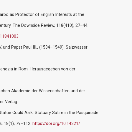
Barbo as Protector of English Interests at the
entury. The Downside Review, 118(410), 27–44.
011841003
V. und Papst Paul III., (1534–1549). Salzwasser
 Venezia in Rom. Herausgegeben von der
schen Akademie der Wissenschaften und der
er Verlag.
is Statue Could Aalk: Statuary Satire in the Pasquinade
rs, 18(1), 79–112.
https://doi.org/10.14321/