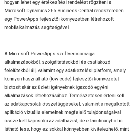
hogyan lehet egy értékesítési rendelést rögzíteni a
Microsoft Dynamics 365 Business Central rendszerében
egy PowerApps fejlesztői környezetben létrehozott
mobilalkalmazás segítségével.
A Microsoft PowerApps szoftvercsomagja
alkalmazásokból, szolgáltatásokból és csatlakozó
felelütekből áll, valamint egy adatkezelési platform, amely
könnyen használható (low code) fejlesztői környezetet
biztosít akár az üzleti igényeknek igazodó egyéni
alkalmazások létrehozásához. Természetesen érteni kell
az adatkapcsolati összefüggéseket, valamint a megalkotott
aplikáció vizuális elemeinek megfelelő tulajdonságaival
össze kell kapcsolni az adatbázist, de e tanulmányból is
látható less, hogy ez sokkal könnyebben kivitelezhető, mint