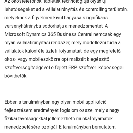
Az okostelefonok, tabletek technológiája olyan új
lehetőségeket ad a vállalatirányítás és controlling területén,
melyeknek a figyelmen kívül hagyása szignifikáns
versenyhátrányba sodorhatja a menedzsmentet. A
Microsoft Dynamics 365 Business Central nemcsak egy
olyan vállalatirányítási rendszer, mely modellezni tudja a
vállalatok különféle üzleti folyamatait, de egy megfelelő,
okos- vagy mobileszközre optimalizált kiegészítő
szoftversegítségével e fejlett ERP szoftver képességei
bővíthetők.
Ebben a tanulmányban egy olyan mobil applikáció
fejlesztésem eredményét foglalom össze, mely a nagy
fizikai távolságokkal jellemezhető munkafolyamatok
menedzselésére szolgál. E tanulmányban bemutatom,