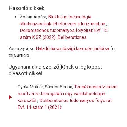
Hasonló cikkek
Zoltán Árpási,
Blokklánc technológia
alkalmazásának lehetőségei a turizmusban
,
Deliberationes tudományos folyóirat: Évf. 15
szám K.SZ (2022): Deliberationes
You may also
Haladó hasonlósági keresés indítása
for
this article.
Ugyanannak a szerző(k)nek a legtöbbet
olvasott cikkei
Gyula Molnár, Sándor Simon,
Termékmenedzsment
szoftveres támogatása egy vállalat példáján
keresztül
,
Deliberationes tudományos folyóirat:
Évf. 14 szám 1 (2021):