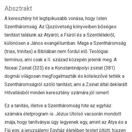
Absztrakt
A keresztény hit legtipikusabb vonása, hogy Isten
Szentháromság. Az Újszövetség könyveiben bőséges
tanítást találunk az Atyáról, a Fiúról és a Szentlélekről,
különösen a János evangéliumban. Maga a Szentháromság
(trias, trinitas) a Bibliában nem fordul elő. Teológiai
terminus, ami csak a II. század közepén jelenik meg. A
Niceai Zsinat (325) és a Konstantinápolyi zsinat (381)
dogmái világosan megfogalmazták és kötelezővé tették a
Szentháromságról szóló tanítást, ami a Zsinat által deklarált
Hitvallásból minden keresztény számára jól ismert.
Ez a tanítás, illetve a Szentháromság hite az egyház
számára életprogram is. Jézus Utolsó vacsorán mondott
imája, hogy tanítványai úgy legyenek egy, amint az Atya és a
Fiú egy, a jeruzsálemi Egyház életében testet öltött, hiszen