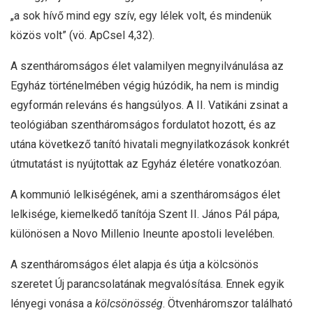
„a sok hívő mind egy szív, egy lélek volt, és mindenük
közös volt” (vö. ApCsel 4,32).
A szentháromságos élet valamilyen megnyilvánulása az
Egyház történelmében végig húzódik, ha nem is mindig
egyformán releváns és hangsúlyos. A II. Vatikáni zsinat a
teológiában szentháromságos fordulatot hozott, és az
utána következő tanító hivatali megnyilatkozások konkrét
útmutatást is nyújtottak az Egyház életére vonatkozóan.
A kommunió lelkiségének, ami a szentháromságos élet
lelkisége, kiemelkedő tanítója Szent II. János Pál pápa,
különösen a Novo Millenio Ineunte apostoli levelében.
A szentháromságos élet alapja és útja a kölcsönös
szeretet Új parancsolatának megvalósítása. Ennek egyik
lényegi vonása a
kölcsönösség
. Ötvenháromszor található