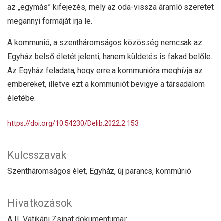
az „egymás” kifejezés, mely az oda-vissza áramló szeretet
megannyi formáját írja le.
A kommunió, a szentháromságos közösség nemcsak az
Egyház belső életét jelenti, hanem küldetés is fakad belőle.
Az Egyház feladata, hogy erre a kommunióra meghívja az
embereket, illetve ezt a kommuniót bevigye a társadalom
életébe.
https://doi.org/10.54230/Delib.2022.2.153
Kulcsszavak
Szentháromságos élet, Egyház, új parancs, kommúnió
Hivatkozások
A II. Vatikáni Zsinat dokumentumai: