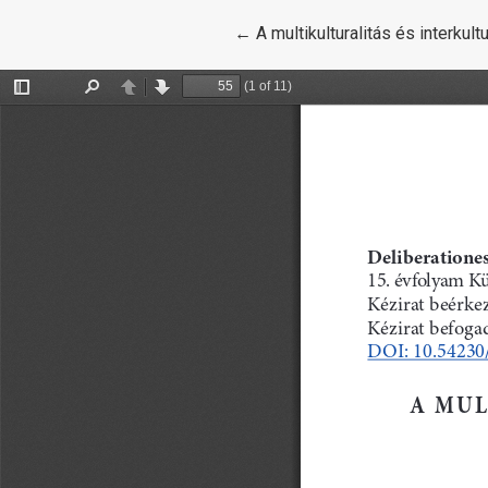
Vissza a cikk részleteihez
←
A multikulturalitás és interkult