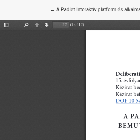
Vissza a cikk részleteihez
←
A Padlet Interaktív platform és alka