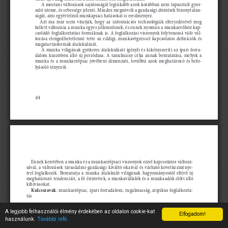
A legjobb felhasználói élmény érdekében az oldalon cookie-kat
Elfogadom!
használunk.
További infó