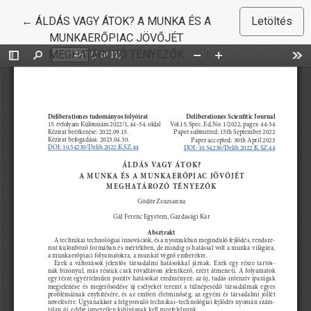
Vissza a cikk részleteihez
←
ÁLDÁS VAGY ÁTOK? A MUNKA ÉS A
Letöltés
MUNKAERŐPIAC JÖVŐJÉT
MEGHATÁROZÓ TÉNYEZŐK