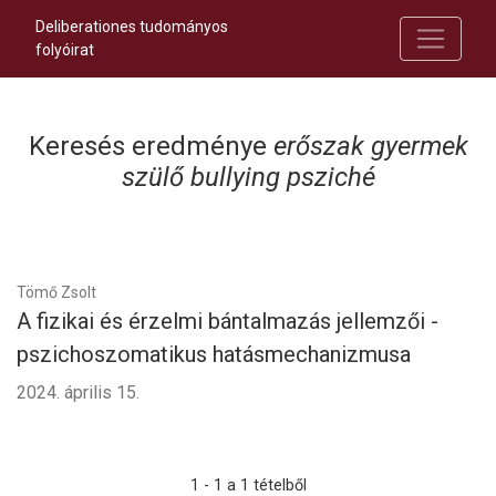
Deliberationes tudományos
folyóirat
Keresés eredménye
erőszak gyermek
szülő bullying psziché
Tömő Zsolt
A fizikai és érzelmi bántalmazás jellemzői -
pszichoszomatikus hatásmechanizmusa
2024. április 15.
1 - 1 a 1 tételből